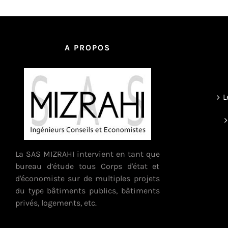
A PROPOS
L
La SAS MIZRAHI intervient en tant que
bureau d’étude tous Corps d'état et
d'économiste sur de multiples projets
du type bâtiments publics, bâtiments
privés, logements, etc.